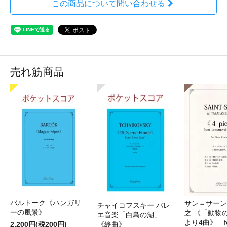
この商品について問い合わせる
売れ筋商品
バルトーク《ハンガリ
サン＝サーンス
チャイコフスキー バレ
ーの風景》
之 《「動物
エ音楽「白鳥の湖」
より4曲》 for 
2,200円(税200円)
《終曲》