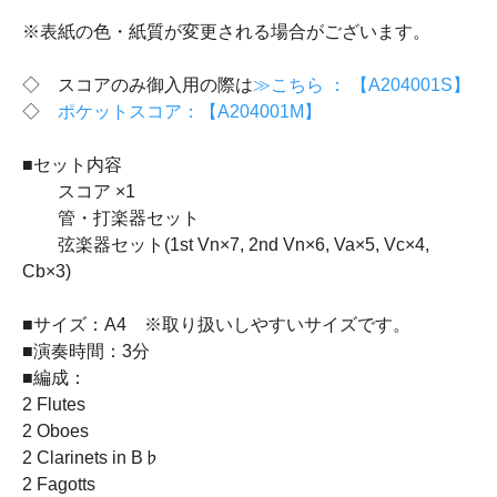
※表紙の色・紙質が変更される場合がございます。
◇ スコアのみ御入用の際は
≫こちら ： 【A204001S】
◇
ポケットスコア：【A204001M】
■セット内容
スコア ×1
管・打楽器セット
弦楽器セット(1st Vn×7, 2nd Vn×6, Va×5, Vc×4,
Cb×3)
■サイズ：A4 ※取り扱いしやすいサイズです。
■演奏時間：3分
■編成：
2 Flutes
2 Oboes
2 Clarinets in B♭
2 Fagotts