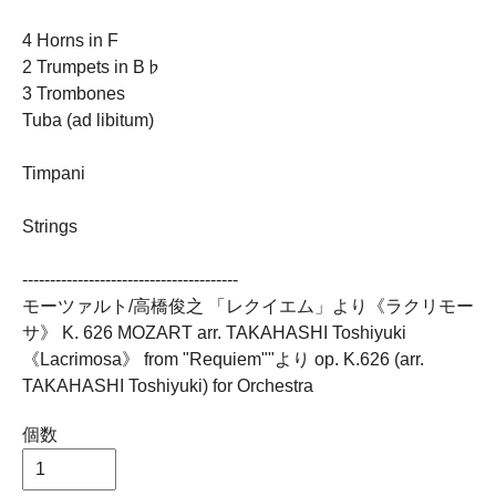
4 Horns in F
2 Trumpets in B♭
3 Trombones
Tuba (ad libitum)
Timpani
Strings
---------------------------------------
モーツァルト/高橋俊之 「レクイエム」より《ラクリモー
サ》 K. 626 MOZART arr. TAKAHASHI Toshiyuki
《Lacrimosa》 from "Requiem""より op. K.626 (arr.
TAKAHASHI Toshiyuki) for Orchestra
個数