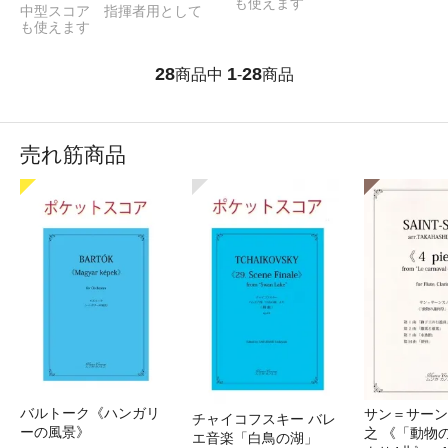
も使えます
中型スコア 指揮者用として
も使えます
28
1
28
商品中
-
商品
売れ筋商品
バルトーク《ハンガリ
サン＝サーンス
チャイコフスキー バレ
ーの風景》
之 《「動物
エ音楽「白鳥の湖」