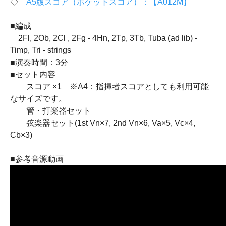
◇
A5版スコア（ポケットスコア）：【A012M】
■編成
2Fl, 2Ob, 2Cl , 2Fg - 4Hn, 2Tp, 3Tb, Tuba (ad lib) -
Timp, Tri - strings
■演奏時間：3分
■セット内容
スコア ×1 ※A4：指揮者スコアとしても利用可能
なサイズです。
管・打楽器セット
弦楽器セット(1st Vn×7, 2nd Vn×6, Va×5, Vc×4,
Cb×3)
■参考音源動画