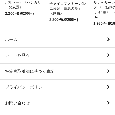
バルトーク《ハンガリ
サン＝サーンス
チャイコフスキー バレ
ーの風景》
之 《「動物
エ音楽「白鳥の湖」
より4曲》 for 
2,200円(税200円)
《終曲》
Hn
2,200円(税200円)
1,980円(税1
ホーム
カートを見る
特定商取引法に基づく表記
プライバシーポリシー
お問い合わせ