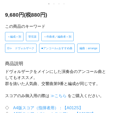
9,680円(税880円)
この商品のキーワード
＜編成＞別
管弦楽
＜作曲者／編曲者＞別
D≫ ドヴォルザーク
■アンコール♪おすすめ曲
編曲：arrange
商品説明
ドヴォルザークをメインにした演奏会のアンコール曲と
してもオススメ。
群を抜いた人気曲、交響曲第9番と編成が同じです。
スコアのみ御入用の際は
≫こちら
をご購入ください。
◇
A4版スコア（指揮者用）：【A012S】