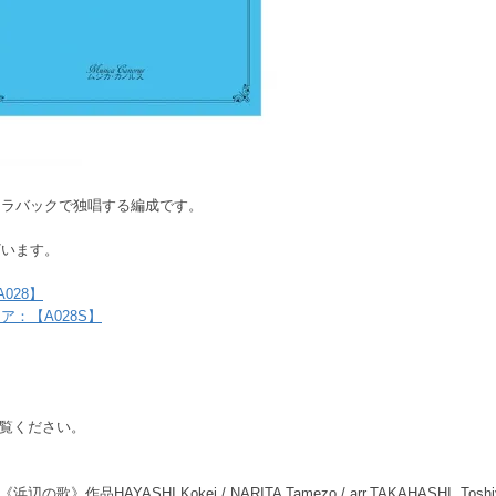
トラバックで独唱する編成です。
ざいます。
028】
ア：【A028S】
覧ください。
HAYASHI Kokei / NARITA Tamezo / arr.TAKAHASHI, Toshiyuki《