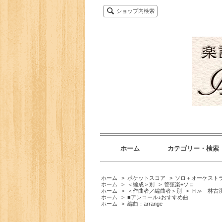
ショップ内検索
ホーム
カテゴリー・検索
ホーム
>
ポケットスコア
>
ソロ＋オーケスト
ホーム
>
＜編成＞別
>
管弦楽+ソロ
ホーム
>
＜作曲者／編曲者＞別
>
Ｈ≫ 林古渓
ホーム
>
■アンコール♪おすすめ曲
ホーム
>
編曲：arrange