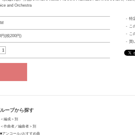
oice and Orchestra
特
8M
こ
こ
00円(税200円)
買
グループから探す
＜編成＞別
＜作曲者／編曲者＞別
■アンコール♪おすすめ曲