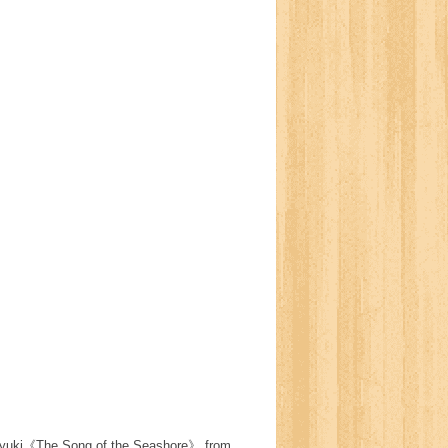
The Song of the Seashore》 from