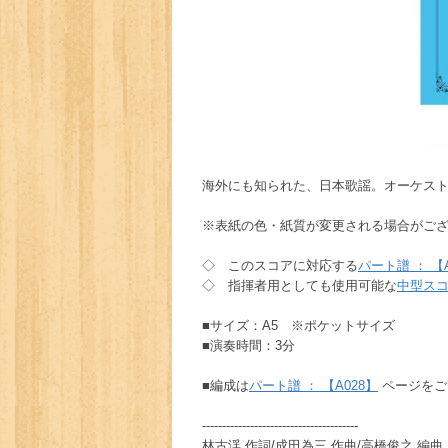
海外にも知られた、日本歌謡。オーケス
※表紙の色・紙質が変更される場合がご
◇ このスコアに対応する
パート譜 ： 【A
◇ 指揮者用としても使用可能な
中型スコ
■サイズ：A5 ※ポケットサイズ
■演奏時間：3分
■編成は
パート譜 ： 【A028】
ページをご
---------------------------------------
林古渓 作詞/成田為三 作曲/高橋俊之 編曲 《浜辺の歌》作品