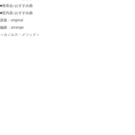
■発表会♪おすすめ曲
■室内楽♪おすすめ曲
原曲：original
編曲：arrange
＜カノルス・メソッド＞