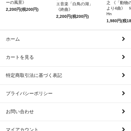
ーの風景》
之 《「動物
エ音楽「白鳥の湖」
より4曲》 for 
2,200円(税200円)
《終曲》
Hn
2,200円(税200円)
1,980円(税1
ホーム
カートを見る
特定商取引法に基づく表記
プライバシーポリシー
お問い合わせ
マイアカウント