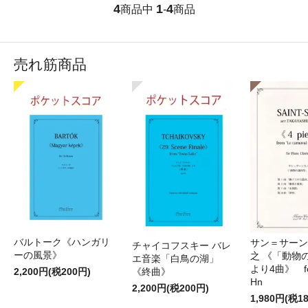
4
1
4
商品中
-
商品
売れ筋商品
バルトーク《ハンガリ
サン＝サーンス
チャイコフスキー バレ
ーの風景》
之 《「動物
エ音楽「白鳥の湖」
より4曲》 for 
2,200円(税200円)
《終曲》
Hn
2,200円(税200円)
1,980円(税1