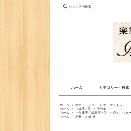
ショップ内検索
ホーム
カテゴリー・検索
ホーム
>
ポケットスコア
>
オーケストラ
ホーム
>
＜編成＞別
>
管弦楽
ホーム
>
＜作曲者／編曲者＞別
>
W≫ ウェ
ホーム
>
原曲：original