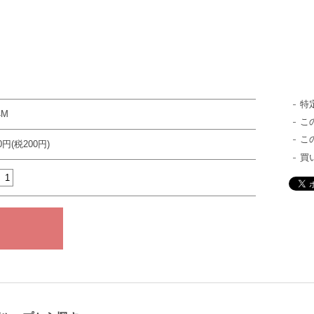
特
4M
こ
こ
00円(税200円)
買