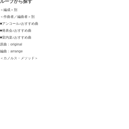
グループから探す
＜編成＞別
＜作曲者／編曲者＞別
■アンコール♪おすすめ曲
■発表会♪おすすめ曲
■室内楽♪おすすめ曲
原曲：original
編曲：arrange
＜カノルス・メソッド＞