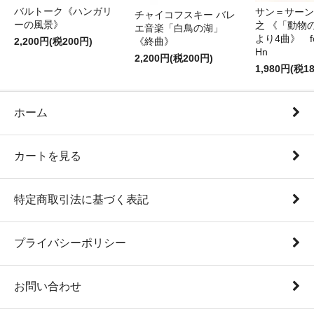
バルトーク《ハンガリ
サン＝サーンス
チャイコフスキー バレ
ーの風景》
之 《「動物
エ音楽「白鳥の湖」
より4曲》 for 
2,200円(税200円)
《終曲》
Hn
2,200円(税200円)
1,980円(税1
ホーム
カートを見る
特定商取引法に基づく表記
プライバシーポリシー
お問い合わせ