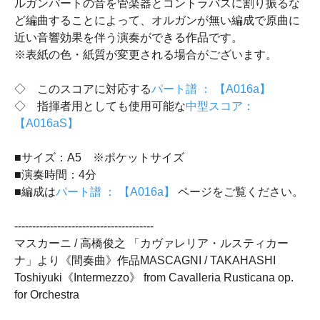
ルガンパートの音を管楽器とコントラバスに割り振るな
ど編曲することによって、オルガンが無い編成で原曲に
近い音響効果を伴う演奏ができる作品です。
※表紙の色・紙質が変更される場合がございます。
◇ このスコアに対応する
パート譜 ： 【A016a】
◇ 指揮者用としても使用可能な
中型スコア：
【A016aS】
■サイズ：A5 ※ポケットサイズ
■演奏時間：4分
■編成は
パート譜 ： 【A016a】
ページをご覧ください。
---------------------------------------
マスカーニ / 高橋俊之 「カヴァレリア・ルスティカー
ナ」より《間奏曲》作品MASCAGNI / TAKAHASHI
Toshiyuki《Intermezzo》 from Cavalleria Rusticana op.
for Orchestra