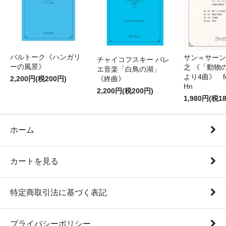
バルトーク《ハンガリ
サン＝サーンス
チャイコフスキー バレ
ーの風景》
之 《「動物
エ音楽「白鳥の湖」
より4曲》 for 
2,200円(税200円)
《終曲》
Hn
2,200円(税200円)
1,980円(税1
ホーム
カートを見る
特定商取引法に基づく表記
プライバシーポリシー