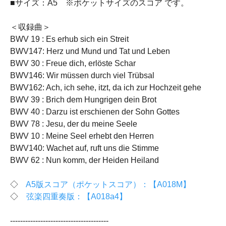
■サイズ：A5 ※ポケットサイズのスコア です。
＜収録曲＞
BWV 19 : Es erhub sich ein Streit
BWV147: Herz und Mund und Tat und Leben
BWV 30 : Freue dich, erlöste Schar
BWV146: Wir müssen durch viel Trübsal
BWV162: Ach, ich sehe, itzt, da ich zur Hochzeit gehe
BWV 39 : Brich dem Hungrigen dein Brot
BWV 40 : Darzu ist erschienen der Sohn Gottes
BWV 78 : Jesu, der du meine Seele
BWV 10 : Meine Seel erhebt den Herren
BWV140: Wachet auf, ruft uns die Stimme
BWV 62 : Nun komm, der Heiden Heiland
◇
A5版スコア（ポケットスコア）：【A018M】
◇
弦楽四重奏版：【A018a4】
---------------------------------------