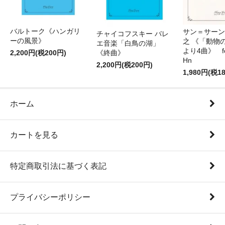
バルトーク《ハンガリ
サン＝サーンス
チャイコフスキー バレ
ーの風景》
之 《「動物
エ音楽「白鳥の湖」
より4曲》 for 
2,200円(税200円)
《終曲》
Hn
2,200円(税200円)
1,980円(税1
ホーム
カートを見る
特定商取引法に基づく表記
プライバシーポリシー