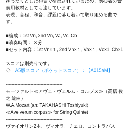
ゆったりとした和音で構成されているため、初心者の合
奏用教材としても適しています。
表現、音程、和音、課題に落ち着いて取り組める曲で
す。
■編成：1st Vn, 2nd Vn, Va, Vc, Cb
■演奏時間： ３分
■セット内容：1st Vn×１, 2nd Vn×１, Va×１, Vc×1, Cb×1
スコアは別売りです。
◇
A5版スコア（ポケットスコア）：【A015aM】
---------------------------------------
モーツァルト≪アヴェ・ヴェルム・コルプス≫（高橋 俊
之 編曲）
W.A.Mozart (arr. TAKAHASHI Toshiyuki)
≪Ave verum corpus≫ for String Quintet
---------------------------------------
ヴァイオリン2本、ヴィオラ、チェロ、コントラバス