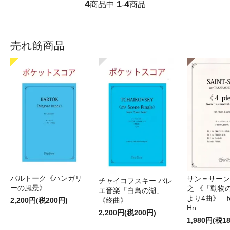
4
1
4
商品中
-
商品
売れ筋商品
バルトーク《ハンガリ
サン＝サーンス
チャイコフスキー バレ
ーの風景》
之 《「動物
エ音楽「白鳥の湖」
より4曲》 for 
2,200円(税200円)
《終曲》
Hn
2,200円(税200円)
1,980円(税1