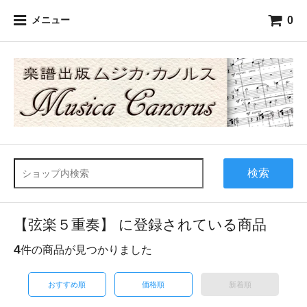
0
メニュー
検索
【弦楽５重奏】 に登録されている商品
4
件の商品が見つかりました
おすすめ順
価格順
新着順