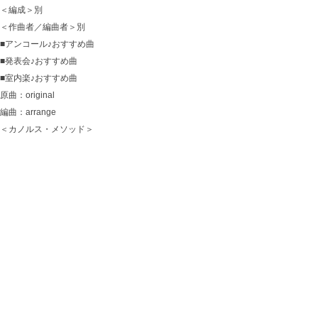
＜編成＞別
＜作曲者／編曲者＞別
■アンコール♪おすすめ曲
■発表会♪おすすめ曲
■室内楽♪おすすめ曲
原曲：original
編曲：arrange
＜カノルス・メソッド＞