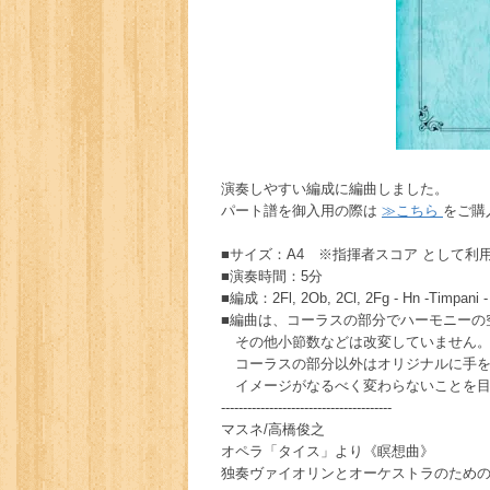
演奏しやすい編成に編曲しました。
パート譜を御入用の際は
≫こちら
をご購
■サイズ：A4 ※指揮者スコア として利
■演奏時間：5分
■編成：2Fl, 2Ob, 2Cl, 2Fg - Hn -Timpani - H
■編曲は、コーラスの部分でハーモニーの
その他小節数などは改変していません
コーラスの部分以外はオリジナルに手を
イメージがなるべく変わらないことを目
---------------------------------------
マスネ/高橋俊之
オペラ「タイス」より《瞑想曲》
独奏ヴァイオリンとオーケストラのため