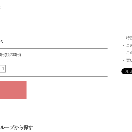
：
特
5S
こ
こ
00円(税200円)
買
グループから探す