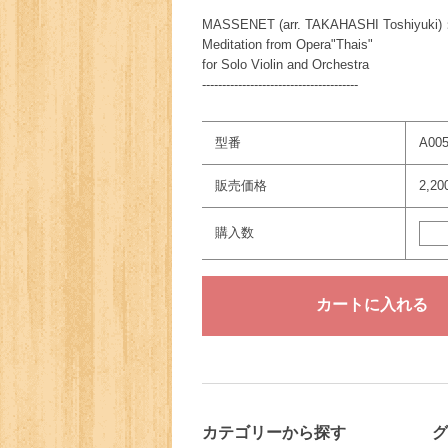
MASSENET (arr. TAKAHASHI Toshiyuki)
Meditation from Opera"Thais"
for Solo Violin and Orchestra
---------------------------------------
型番
A00
販売価格
2,2
購入数
カテゴリーから探す