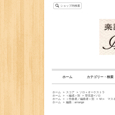
ショップ内検索
ホーム
カテゴリー・検索
ホーム
>
スコア
>
ソロ＋オーケストラ
ホーム
>
＜編成＞別
>
管弦楽+ソロ
ホーム
>
＜作曲者／編曲者＞別
>
Ｍ≫ マス
ホーム
>
編曲：arrange