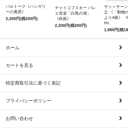
バルトーク《ハンガリ
サン＝サーンス
チャイコフスキー バレ
ーの風景》
之 《「動物
エ音楽「白鳥の湖」
より4曲》 for 
2,200円(税200円)
《終曲》
Hn
2,200円(税200円)
1,980円(税1
ホーム
カートを見る
特定商取引法に基づく表記
プライバシーポリシー
お問い合わせ