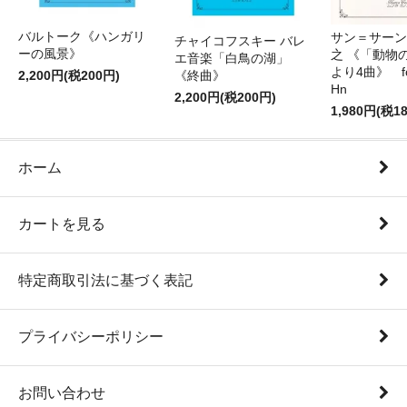
バルトーク《ハンガリ
サン＝サーンス
チャイコフスキー バレ
ーの風景》
之 《「動物
エ音楽「白鳥の湖」
より4曲》 for 
2,200円(税200円)
《終曲》
Hn
2,200円(税200円)
1,980円(税1
ホーム
カートを見る
特定商取引法に基づく表記
プライバシーポリシー
お問い合わせ