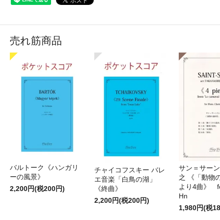
売れ筋商品
バルトーク《ハンガリ
サン＝サーンス
チャイコフスキー バレ
ーの風景》
之 《「動物
エ音楽「白鳥の湖」
より4曲》 for 
2,200円(税200円)
《終曲》
Hn
2,200円(税200円)
1,980円(税1