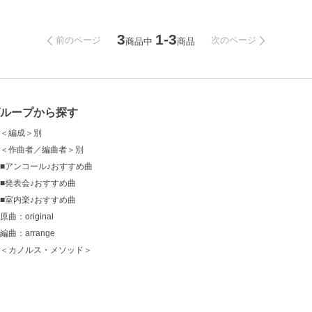
3
1-3
前のページ
次のページ
商品中
商品
グループから探す
＜編成＞別
＜作曲者／編曲者＞別
■アンコール♪おすすめ曲
■発表会♪おすすめ曲
■室内楽♪おすすめ曲
原曲：original
編曲：arrange
＜カノルス・メソッド＞