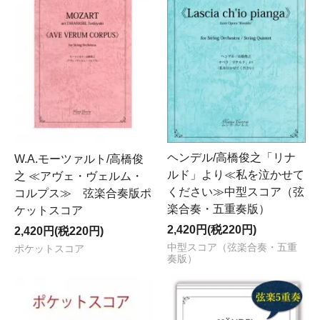
ヘンデル/高橋俊之「リナ
W.A.モーツァルト/高橋俊
ルド」より≪私を泣かせて
之 ≪アヴェ・ヴェルム・
ください≫中型スコア（弦
コルプス≫ 弦楽合奏版ポ
楽合奏・五重奏版）
ケットスコア
2,420円(税220円)
2,420円(税220円)
中型スコア（弦楽合奏・五重
ポケットスコア
奏版）