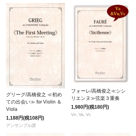
フォーレ/高橋俊之≪シシ
グリーグ/高橋俊之 ≪初め
リエンヌ≫弦楽３重奏
ての出会い≫ for Violin ＆
1,980円(税180円)
Viola
Vn, Va, Vc
1,188円(税108円)
アンサンブル譜