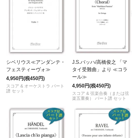
シベリウス≪アンダンテ・
J.S.バッハ/高橋俊之 「マ
フェスティーヴォ≫
タイ受難曲」より ≪コラ
ール≫
4,950円(税450円)
4,950円(税450円)
スコア & オーケストラ パート
譜 セット
スコア & 弦楽合奏（または弦
楽五重奏） パート譜 セット