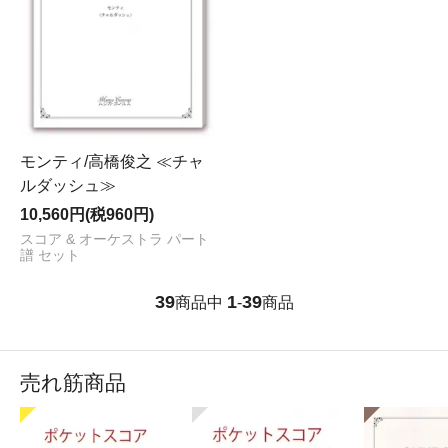
モンティ/高橋俊之 ≪チャ
ルダッシュ≫
10,560円(税960円)
スコア & オーケストラ パート
譜 セット
39
1
39
商品中
-
商品
売れ筋商品