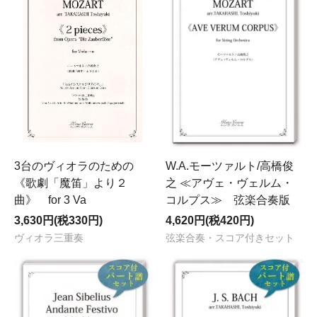
3台のヴィオラのための
W.A.モーツァルト/高橋俊
《歌劇「魔笛」より２
之 ≪アヴェ・ヴェルム・
曲》 for 3 Va
コルプス≫ 弦楽合奏版
3,630円(税330円)
4,620円(税420円)
ヴィオラ三重奏
弦楽合奏・スコア付きセット