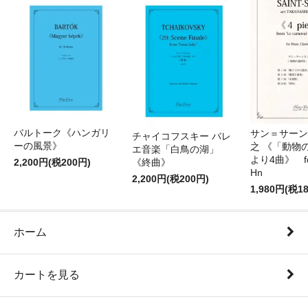
バルトーク《ハンガリ
サン＝サーンス
チャイコフスキー バレ
ーの風景》
之 《「動物
エ音楽「白鳥の湖」
より4曲》 for 
2,200円(税200円)
《終曲》
Hn
2,200円(税200円)
1,980円(税1
ホーム
カートを見る