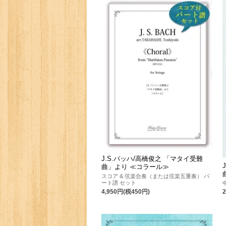
J.S.バッハ/高橋俊之 「マタイ受難
曲」より ≪コラール≫
スコア & 弦楽合奏（または弦楽五重奏） パ
ート譜 セット
4,950円(税450円)