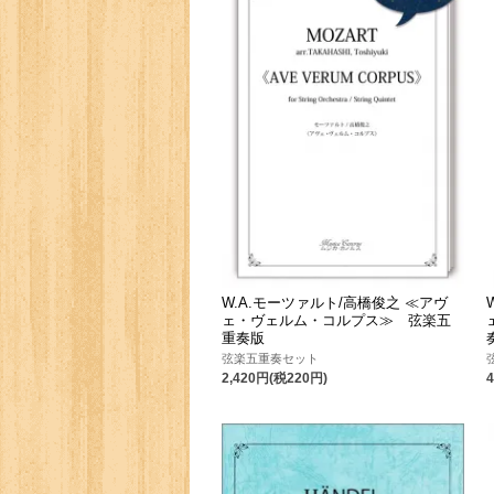
W.A.モーツァルト/高橋俊之 ≪アヴ
ェ・ヴェルム・コルプス≫ 弦楽五
重奏版
弦楽五重奏セット
2,420円(税220円)