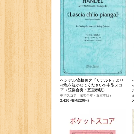
ヘンデル/高橋俊之「リナルド」より
≪私を泣かせてください≫中型スコ
ア（弦楽合奏・五重奏版）
中型スコア（弦楽合奏・五重奏版）
2,420円(税220円)