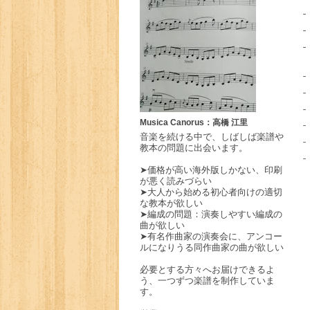
Musica Canorus：高橋 江里
音楽を続ける中で、しばしば楽譜や
教本の問題に出会います。
➤価格が高い海外版しかない、印刷
が悪く読みづらい
➤大人から始める初心者向けの適切
な教本が欲しい
➤編成の問題：演奏しやすい編成の
曲が欲しい
➤有名作曲家の演奏会に、アンコー
ルになりうる同作曲家の曲が欲しい
必要とする方々へお届けできるよ
う、一つずつ楽譜を制作していま
す。