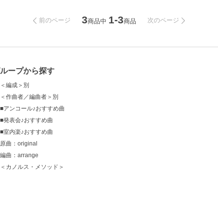
3
1-3
前のページ
次のページ
商品中
商品
グループから探す
＜編成＞別
＜作曲者／編曲者＞別
■アンコール♪おすすめ曲
■発表会♪おすすめ曲
■室内楽♪おすすめ曲
原曲：original
編曲：arrange
＜カノルス・メソッド＞