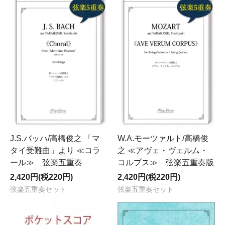
J.S.バッハ/高橋俊之 「マ
W.A.モーツァルト/高橋俊
タイ受難曲」より ≪コラ
之 ≪アヴェ・ヴェルム・
ール≫ 弦楽五重奏
コルプス≫ 弦楽五重奏版
2,420円(税220円)
2,420円(税220円)
弦楽五重奏セット
弦楽五重奏セット