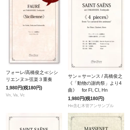
フォーレ/高橋俊之≪シシ
サン＝サーンス / 高橋俊之
リエンヌ≫弦楽３重奏
《「動物の謝肉祭」より4
1,980円(税180円)
曲》 for Fl, Cl, Hn
Vn, Va, Vc
1,980円(税180円)
Hn含む木管アンサンブル