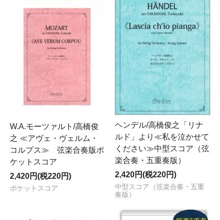
ヘンデル/高橋俊之「リナ
W.A.モーツァルト/高橋俊
ルド」より≪私を泣かせて
之 ≪アヴェ・ヴェルム・
ください≫中型スコア（弦
コルプス≫ 弦楽合奏版ポ
楽合奏・五重奏版）
ケットスコア
2,420円(税220円)
2,420円(税220円)
中型スコア（弦楽合奏・五重
ポケットスコア
奏版）