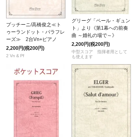
グリーグ「ペール・ギュン
プッチーニ/高橋俊之≪ト
ト」より《第1幕への前奏
ゥーランドット・パラフレ
曲 ～婚礼の場で～》
ーズ≫ 2台Vn+ピアノ
2,200円(税200円)
2,200円(税200円)
中型スコア 指揮者用として
2 Vn & Pf
も使えます