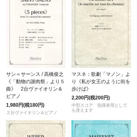
サン＝サーンス / 高橋俊之
マスネ：歌劇「マノン」よ
《「動物の謝肉祭」より５
り《私が女王のように街を
曲》 2台ヴァイオリン＆
歩けば》
ピアノ
2,200円(税200円)
1,980円(税180円)
中型スコア 指揮者用として
も使えます
２台ヴァイオリン＆ピアノ