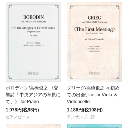
ボロディン/高橋俊之 《交
グリーグ/高橋俊之 ≪初め
響詩「中央アジアの草原に
ての出会い≫ for Viola ＆
て」》 for Piano
Violoncello
1,078円(税98円)
1,188円(税108円)
ピアノピース
アンサンブル譜