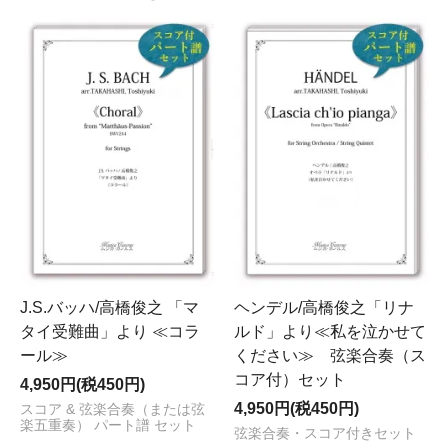
J.S.バッハ/高橋俊之 「マ
ヘンデル/高橋俊之「リナ
タイ受難曲」より ≪コラ
ルド」より≪私を泣かせて
ール≫
ください≫ 弦楽合奏（ス
コア付）セット
4,950円(税450円)
4,950円(税450円)
スコア & 弦楽合奏（または弦
楽五重奏） パート譜 セット
弦楽合奏・スコア付きセット