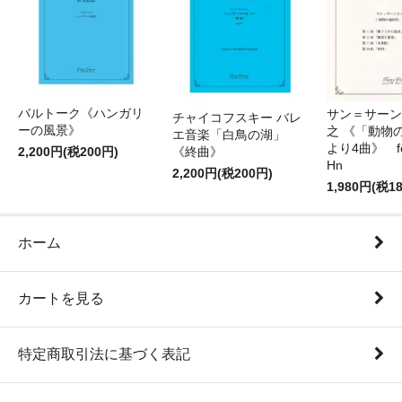
バルトーク《ハンガリ
サン＝サーンス
チャイコフスキー バレ
ーの風景》
之 《「動物
エ音楽「白鳥の湖」
より4曲》 for 
2,200円(税200円)
《終曲》
Hn
2,200円(税200円)
1,980円(税1
ホーム
カートを見る
特定商取引法に基づく表記