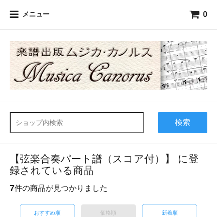
0
メニュー
検索
【弦楽合奏パート譜（スコア付）】 に登
録されている商品
7
件の商品が見つかりました
おすすめ順
価格順
新着順