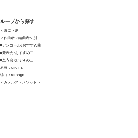
グループから探す
＜編成＞別
＜作曲者／編曲者＞別
■アンコール♪おすすめ曲
■発表会♪おすすめ曲
■室内楽♪おすすめ曲
原曲：original
編曲：arrange
＜カノルス・メソッド＞