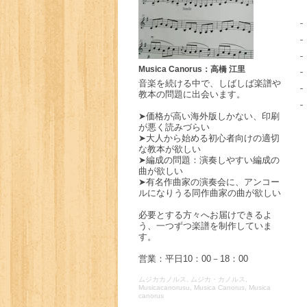
Musica Canorus：高橋 江里
音楽を続ける中で、しばしば楽譜や
教本の問題に出会います。
➤価格が高い海外版しかない、印刷
が悪く読みづらい
➤大人から始める初心者向けの適切
な教本が欲しい
➤編成の問題：演奏しやすい編成の
曲が欲しい
➤有名作曲家の演奏会に、アンコー
ルになりうる同作曲家の曲が欲しい
必要とする方々へお届けできるよ
う、一つずつ楽譜を制作していま
す。
営業：平日10：00－18：00
ムジカカノルス, ムジカ・カノルス,
Musicacanorusu, Musica Canorus, Musica
canorus