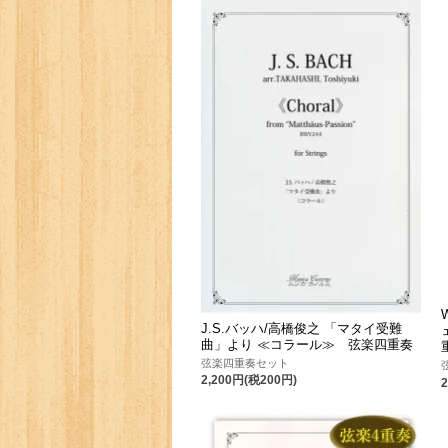
J.S.バッハ/高橋俊之 「マタイ受難
曲」より ≪コラール≫ 弦楽四重奏
弦楽四重奏セット
2,200円(税200円)