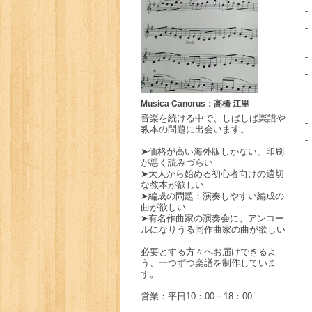
Musica Canorus：高橋 江里
音楽を続ける中で、しばしば楽譜や
教本の問題に出会います。
➤価格が高い海外版しかない、印刷
が悪く読みづらい
➤大人から始める初心者向けの適切
な教本が欲しい
➤編成の問題：演奏しやすい編成の
曲が欲しい
➤有名作曲家の演奏会に、アンコー
ルになりうる同作曲家の曲が欲しい
必要とする方々へお届けできるよ
う、一つずつ楽譜を制作していま
す。
営業：平日10：00－18：00