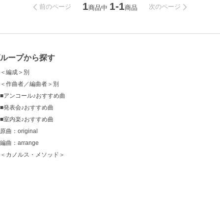
1
1-1
前のページ
次のページ
商品中
商品
グループから探す
＜編成＞別
＜作曲者／編曲者＞別
■アンコール♪おすすめ曲
■発表会♪おすすめ曲
■室内楽♪おすすめ曲
原曲：original
編曲：arrange
＜カノルス・メソッド＞