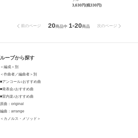
3,630円(税330円)
20
1-20
前のページ
次のページ
商品中
商品
グループから探す
＜編成＞別
＜作曲者／編曲者＞別
■アンコール♪おすすめ曲
■発表会♪おすすめ曲
■室内楽♪おすすめ曲
原曲：original
編曲：arrange
＜カノルス・メソッド＞