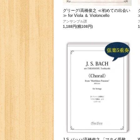
グリーグ/高橋俊之 ≪初めての出会い
≫ for Viola ＆ Violoncello
≫
アンサンブル譜
1,188円(税108円)
J.S.バッハ/高橋俊之 「マタイ受難