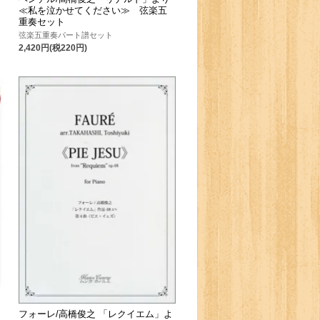
≪私を泣かせてください≫ 弦楽五
重奏セット
弦楽五重奏パート譜セット
2,420円(税220円)
フォーレ/高橋俊之 「レクイエム」よ