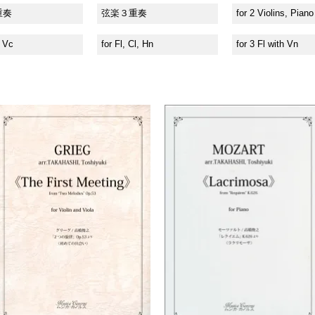
重奏
弦楽３重奏
for 2 Violins, Piano
& Vc
for Fl, Cl, Hn
for 3 Fl with Vn