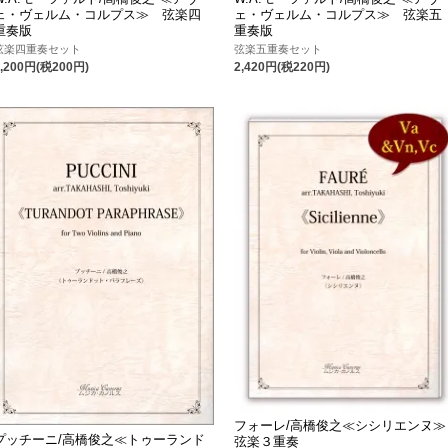
ェ・ヴェルム・コルプス≫ 弦楽四
ェ・ヴェルム・コルプス≫ 弦楽五
重奏版
重奏版
弦楽四重奏セット
弦楽五重奏セット
2,200円(税200円)
2,420円(税220円)
フォーレ/高橋俊之≪シシリエンヌ≫
プッチーニ/高橋俊之≪トゥーランド
弦楽３重奏