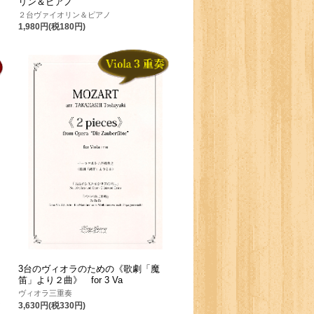
リン＆ピアノ
２台ヴァイオリン＆ピアノ
1,980円(税180円)
た
3台のヴィオラのための《歌劇「魔
笛」より２曲》 for 3 Va
ヴィオラ三重奏
ン
3,630円(税330円)