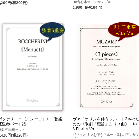
Hn含む木管アンサンブル
2,200円(税200円)
1,980円(税180円)
ボッケリーニ《メヌエット》 弦楽
ヴァイオリンを伴うフルート3本の
五重奏パート譜
めの《歌劇「魔笛」より３曲》 for
3 Fl with Vn
弦楽五重奏セット
ヴァイオリンを伴うフルート3本のアンサ
2,420円(税220円)
ブル