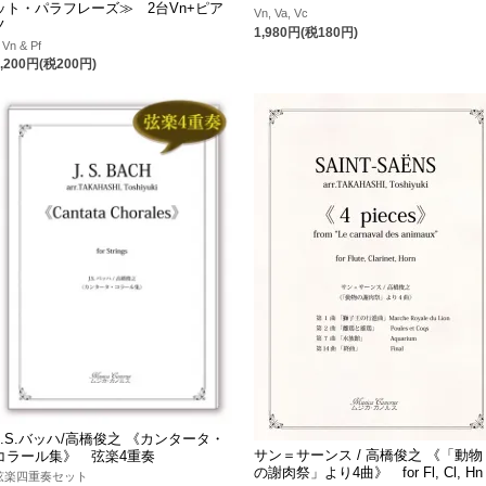
ット・パラフレーズ≫ 2台Vn+ピア
Vn, Va, Vc
ノ
1,980円(税180円)
 Vn & Pf
2,200円(税200円)
J.S.バッハ/高橋俊之 《カンタータ・
サン＝サーンス / 高橋俊之 《「動物
コラール集》 弦楽4重奏
の謝肉祭」より4曲》 for Fl, Cl, Hn
弦楽四重奏セット