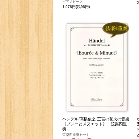
ピアノピース
1,078円(税98円)
ヘンデル/高橋俊之 王宮の花火の音楽
《ブレーとメヌエット》 弦楽四重
奏
弦楽四重奏セット