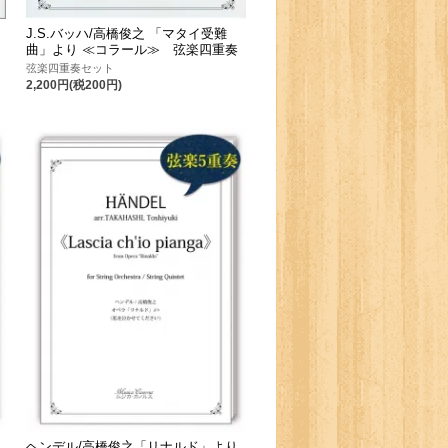
J.S.バッハ/高橋俊之 「マタイ受難
曲」より ≪コラール≫ 弦楽四重奏
弦楽四重奏セット
2,200円(税200円)
ヘンデル/高橋俊之「リナルド」より