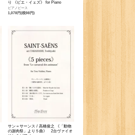
り 《ピエ・イェズ》 for Piano
ピアノピース
1,078円(税98円)
サン＝サーンス / 高橋俊之 《「動物
の謝肉祭」より５曲》 2台ヴァイオ