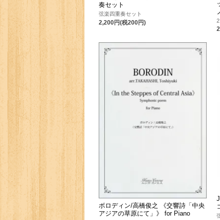
奏セット
弦楽四重奏セット
2
2,200円(税200円)
ボロディン/高橋俊之 《交響詩「中央
アジアの草原にて」》 for Piano