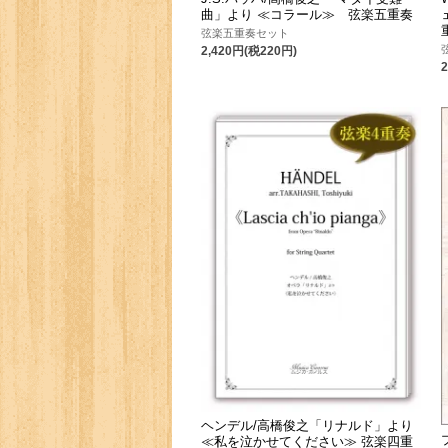
曲」より ≪コラール≫ 弦楽五重奏
弦楽五重奏セット
2,420円(税220円)
ヘンデル/高橋俊之「リナルド」より
≪私を泣かせてください≫ 弦楽四重